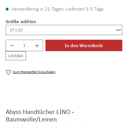
Versandfertig in 21 Tagen, Lieferzeit 3-5 Tage
Größe wählen
Produkt Anzahl: Gib den gewünschten Wert e
In den Warenkorb
x Artikel
Zum Merkzettel hinzufügen
Produktnummer:
MLAH.ht.lino
Abyss Handtücher LINO -
Baumwolle/Leinen