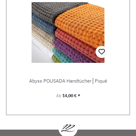
Abyss POUSADA Handtücher│Piqué
Regulärer Preis:
Ab
14,00 € *