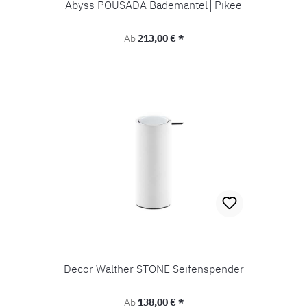
Abyss POUSADA Bademantel│Pikee
Regulärer Preis:
Ab
213,00 € *
Decor Walther STONE Seifenspender
Regulärer Preis:
Ab
138,00 € *