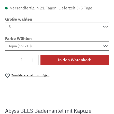
Versandfertig in 21 Tagen, Lieferzeit 3-5 Tage
Größe wählen
Farbe Wählen
Produkt Anzahl: Gib den gewünschten Wert e
In den Warenkorb
Zum Merkzettel hinzufügen
Produktnummer:
MLAH.bees.bm.5
Abyss BEES Bademantel mit Kapuze