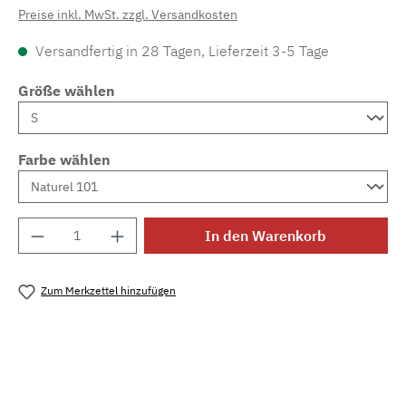
Preise inkl. MwSt. zzgl. Versandkosten
Versandfertig in 28 Tagen, Lieferzeit 3-5 Tage
Größe wählen
Farbe wählen
Produkt Anzahl: Gib den gewünschten Wert e
In den Warenkorb
Zum Merkzettel hinzufügen
Produktnummer:
MLCDL.victoria.1