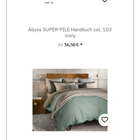
Abyss SUPER PILE Handtuch col. 103
ivory
Regulärer Preis:
Ab
16,50 € *