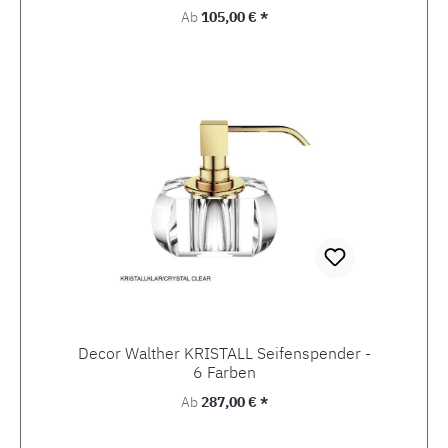
Regulärer Preis:
Ab
105,00 € *
Decor Walther KRISTALL Seifenspender -
6 Farben
Regulärer Preis:
Ab
287,00 € *