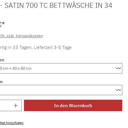
- SATIN 700 TC BETTWÄSCHE IN 34
€*
wSt. zzgl. Versandkosten
tig in 35 Tagen, Lieferzeit 3-5 Tage
en
en
Anzahl: Gib den gewünschten Wert ein ode
In den Warenkorb
tel hinzufügen