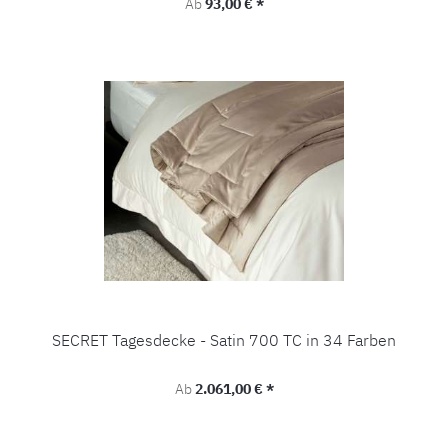
Regulärer Preis:
Ab
93,00 € *
SECRET Tagesdecke - Satin 700 TC in 34 Farben
Regulärer Preis:
Ab
2.061,00 € *