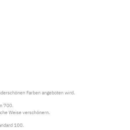
mmer:
MLCDL.secret.4F
underschönen Farben angeboten wird.
on 700.
liche Weise verschönern.
tandard 100.