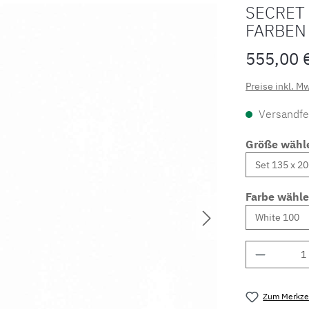
SECRET 
FARBEN
555,00 
Preise inkl. M
Versandfer
Größe wähl
Farbe wähl
Produkt 
Zum Merkzet