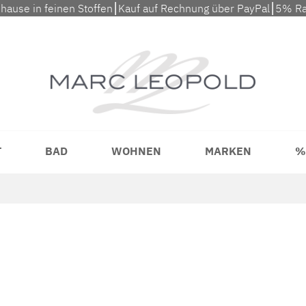
uhause in feinen Stoffen⎮Kauf auf Rechnung über PayPal⎮5% Ra
T
BAD
WOHNEN
MARKEN
%