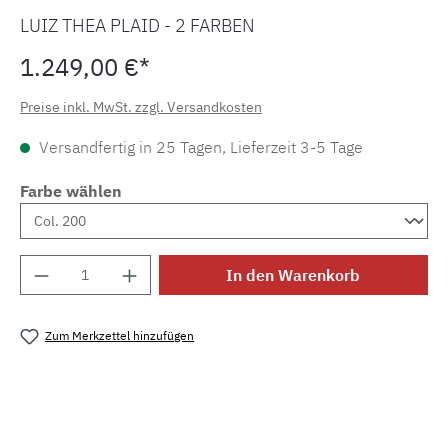
LUIZ THEA PLAID - 2 FARBEN
1.249,00 €*
Preise inkl. MwSt. zzgl. Versandkosten
Versandfertig in 25 Tagen, Lieferzeit 3-5 Tage
Farbe wählen
Produkt Anzahl: Gib den gewünschten Wert e
In den Warenkorb
Zum Merkzettel hinzufügen
Produktnummer:
MLLZ.p.thea