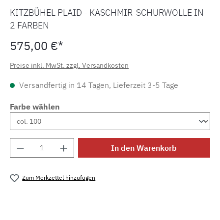
KITZBÜHEL PLAID - KASCHMIR-SCHURWOLLE IN
2 FARBEN
575,00 €*
Preise inkl. MwSt. zzgl. Versandkosten
Versandfertig in 14 Tagen, Lieferzeit 3-5 Tage
Farbe wählen
Produkt Anzahl: Gib den gewünschten Wert e
In den Warenkorb
Zum Merkzettel hinzufügen
Produktnummer:
MLEA.kitzb