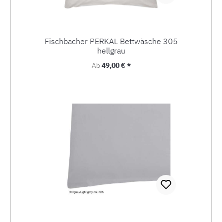
Fischbacher PERKAL Bettwäsche 305
hellgrau
Regulärer Preis:
Ab
49,00 € *