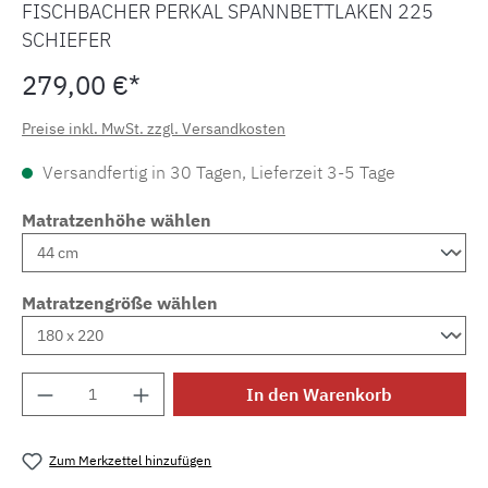
FISCHBACHER PERKAL SPANNBETTLAKEN 225
SCHIEFER
279,00 €*
Preise inkl. MwSt. zzgl. Versandkosten
Versandfertig in 30 Tagen, Lieferzeit 3-5 Tage
Matratzenhöhe wählen
Matratzengröße wählen
Produkt Anzahl: Gib den gewünschten Wert e
In den Warenkorb
Zum Merkzettel hinzufügen