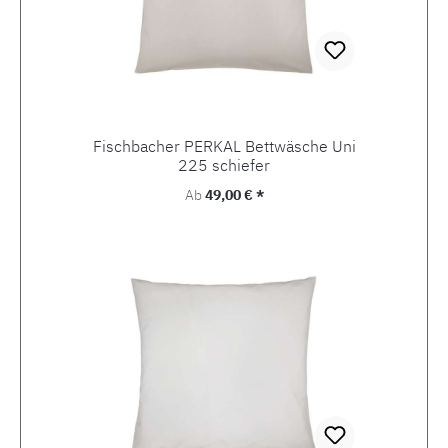
Fischbacher PERKAL Bettwäsche Uni
225 schiefer
Regulärer Preis:
Ab
49,00 € *