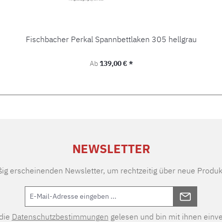
Fischbacher Perkal Spannbettlaken 305 hellgrau
Regulärer Preis:
Ab
139,00 € *
NEWSLETTER
ßig erscheinenden Newsletter, um rechtzeitig über neue Produk
 die
Datenschutzbestimmungen
gelesen und bin mit ihnen einv