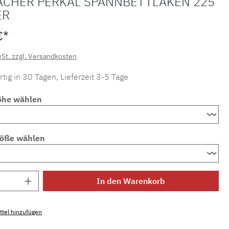
ACHER PERKAL SPANNBETTLAKEN 225
ER
€*
wSt. zzgl. Versandkosten
tig in 30 Tagen, Lieferzeit 3-5 Tage
öhe wählen
röße wählen
Anzahl: Gib den gewünschten Wert ein ode
In den Warenkorb
tel hinzufügen