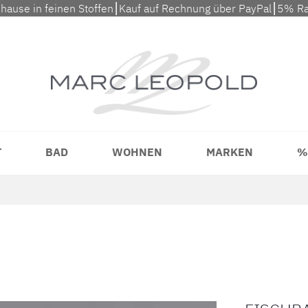
uhause in feinen Stoffen⎮Kauf auf Rechnung über PayPal⎮5% Ra
T
BAD
WOHNEN
MARKEN
%