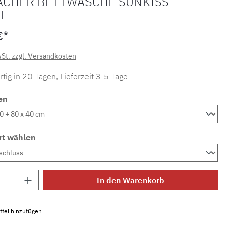
ACHER BETTWÄSCHE SUNKISS
L
€*
wSt. zzgl. Versandkosten
tig in 20 Tagen, Lieferzeit 3-5 Tage
en
rt wählen
Anzahl: Gib den gewünschten Wert ein ode
In den Warenkorb
tel hinzufügen