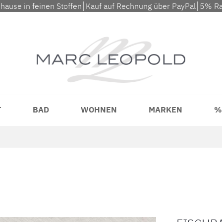
uhause in feinen Stoffen⎮Kauf auf Rechnung über PayPal⎮5% Ra
T
BAD
WOHNEN
MARKEN
%