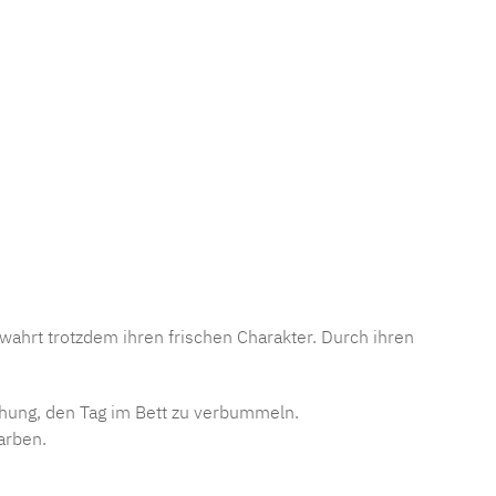
mmer:
MLFB.CF.P11.013.
wahrt trotzdem ihren frischen Charakter. Durch ihren
hung, den Tag im Bett zu verbummeln.
Farben.