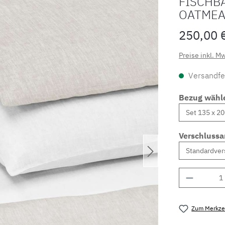
FISCHB
OATMEA
250,00 
Preise inkl. M
Versandfer
Bezug wähl
Verschlussa
Produkt 
Zum Merkzet