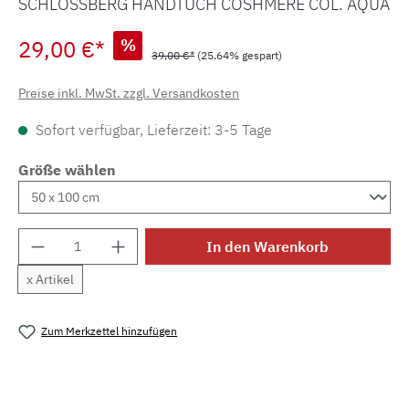
SCHLOSSBERG HANDTUCH COSHMERE COL. AQUA
29,00 €*
%
39,00 €*
(25.64% gespart)
Preise inkl. MwSt. zzgl. Versandkosten
Sofort verfügbar, Lieferzeit: 3-5 Tage
Größe wählen
Produkt Anzahl: Gib den gewünschten Wert e
In den Warenkorb
x Artikel
Zum Merkzettel hinzufügen
Produktnummer:
MLSB.fr.coshmereaqua.2