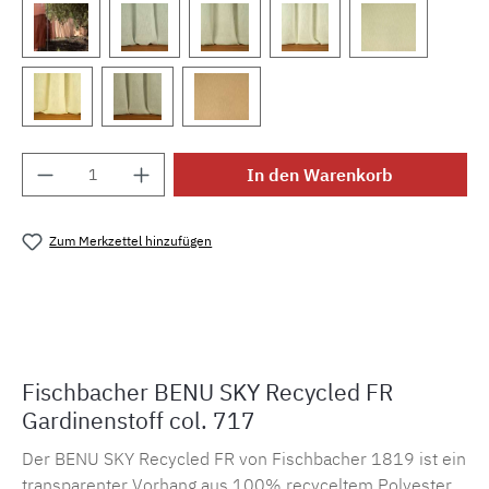
Produkt Anzahl: Gib den gewünschten Wert e
In den Warenkorb
Zum Merkzettel hinzufügen
Produktnummer:
MLCF.14737.717
Fischbacher BENU SKY Recycled FR
Gardinenstoff col. 717
Der BENU SKY Recycled FR von Fischbacher 1819 ist ein
transparenter Vorhang aus 100% recyceltem Polyester,