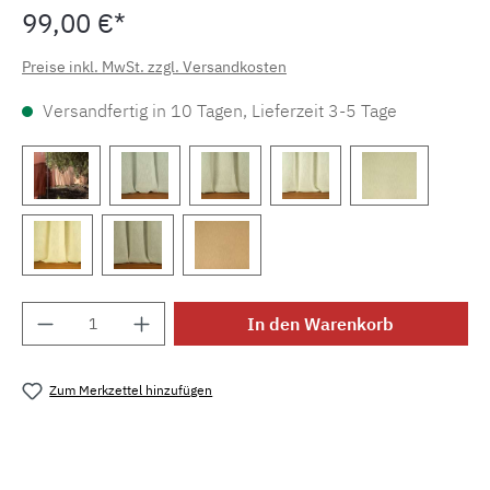
99,00 €*
Preise inkl. MwSt. zzgl. Versandkosten
Versandfertig in 10 Tagen, Lieferzeit 3-5 Tage
Produkt Anzahl: Gib den gewünschten Wert e
In den Warenkorb
Zum Merkzettel hinzufügen
Produktnummer:
MLCF.14737.705