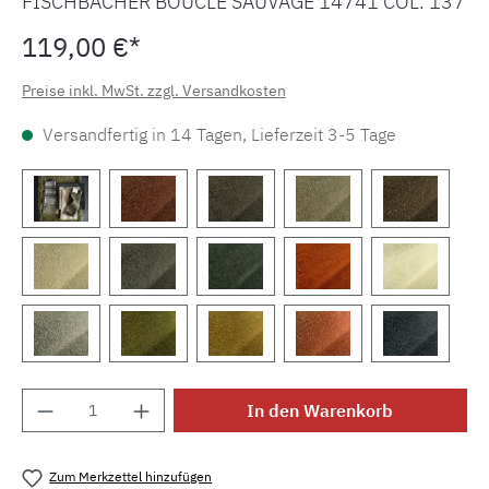
FISCHBACHER BOUCLÉ SAUVAGE 14741 COL. 137
119,00 €*
Preise inkl. MwSt. zzgl. Versandkosten
Versandfertig in 14 Tagen, Lieferzeit 3-5 Tage
Produkt Anzahl: Gib den gewünschten Wert e
In den Warenkorb
Zum Merkzettel hinzufügen