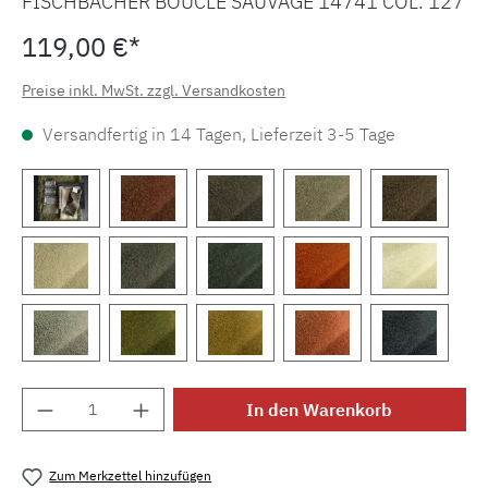
FISCHBACHER BOUCLÉ SAUVAGE 14741 COL. 127
119,00 €*
Preise inkl. MwSt. zzgl. Versandkosten
Versandfertig in 14 Tagen, Lieferzeit 3-5 Tage
Produkt Anzahl: Gib den gewünschten Wert e
In den Warenkorb
Zum Merkzettel hinzufügen