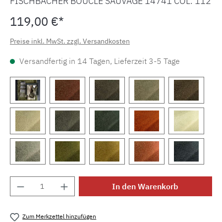
FISCHBACHER BOUCLÉ SAUVAGE 14741 COL. 112
119,00 €*
Preise inkl. MwSt. zzgl. Versandkosten
Versandfertig in 14 Tagen, Lieferzeit 3-5 Tage
Produkt Anzahl: Gib den gewünschten Wert e
In den Warenkorb
Zum Merkzettel hinzufügen