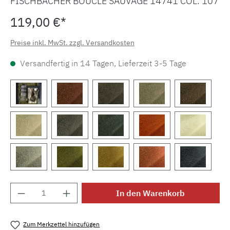
FISCHBACHER BOUCLÉ SAUVAGE 14741 COL. 107
119,00 €*
Preise inkl. MwSt. zzgl. Versandkosten
Versandfertig in 14 Tagen, Lieferzeit 3-5 Tage
Produkt Anzahl: Gib den gewünschten Wert e
In den Warenkorb
Zum Merkzettel hinzufügen