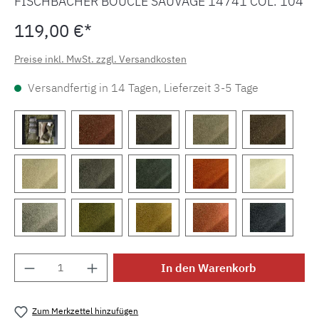
FISCHBACHER BOUCLÉ SAUVAGE 14741 COL. 104
119,00 €*
Preise inkl. MwSt. zzgl. Versandkosten
Versandfertig in 14 Tagen, Lieferzeit 3-5 Tage
Produkt Anzahl: Gib den gewünschten Wert e
In den Warenkorb
Zum Merkzettel hinzufügen