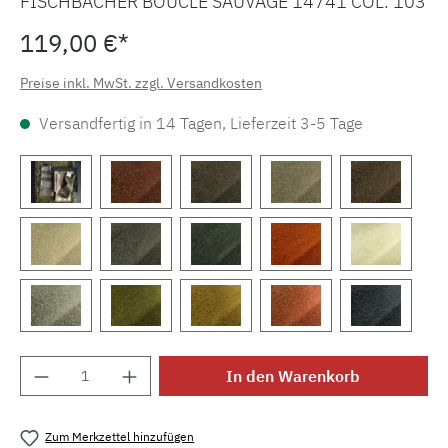
FISCHBACHER BOUCLÉ SAUVAGE 14741 COL. 103
119,00 €*
Preise inkl. MwSt. zzgl. Versandkosten
Versandfertig in 14 Tagen, Lieferzeit 3-5 Tage
Produkt Anzahl: Gib den gewünschten Wert e
In den Warenkorb
Zum Merkzettel hinzufügen