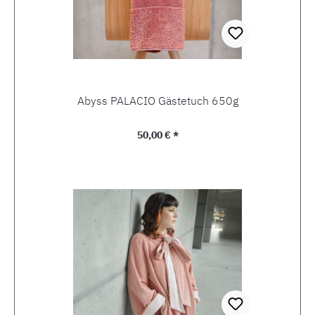
Abyss PALACIO Gästetuch 650g
Regulärer Preis:
50,00 € *