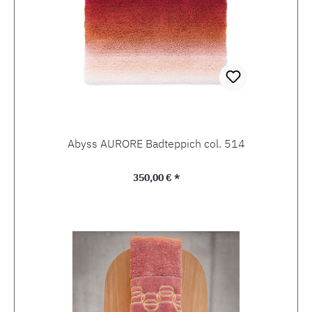
Abyss AURORE Badteppich col. 514
Regulärer Preis:
350,00 € *