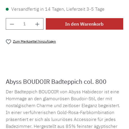
Versandfertig in 14 Tagen, Lieferzeit 3-5 Tage
Produkt Anzahl: Gib den gewünschten Wert e
In den Warenkorb
Zum Merkzettel hinzufügen
Produktnummer:
MLAH.boudoir.800
Abyss BOUDOIR Badteppich col. 800
Der Badteppich BOUDOIR von Abyss Habidecor ist eine
Hommage an den glamourösen Boudoir-Stil, der mit
nostalgischem Charme und zeitloser Eleganz begeistert.
In einer verführerischen Gold-Rosa-Farbkombination
präsentiert er sich als luxuriöses Accessoire für jedes
Badezimmer. Hergestellt aus 85% feinster ägyptischer