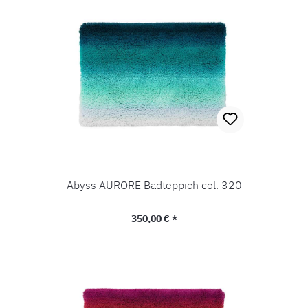
Abyss AURORE Badteppich col. 320
Regulärer Preis:
350,00 € *