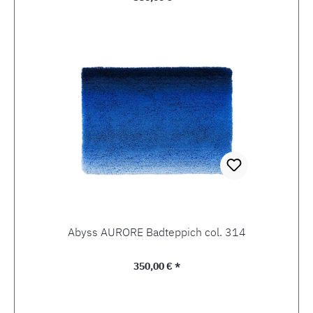
Abyss AURORE Badteppich col. 314
Regulärer Preis:
350,00 € *