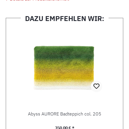
DAZU EMPFEHLEN WIR:
Produktgalerie überspringen
Abyss AURORE Badteppich col. 205
Regulärer Preis:
350,00 € *