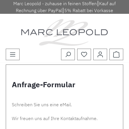
Marc Leopold - zuhause in feinen Stoffen⎮Kauf auf
Zum Hauptinhalt springen
Rechnung über PayPal⎮5% Rabatt bei Vorkasse
Waren
Anfrage-Formular
Schreiben Sie uns eine eMail.
Wir freuen uns auf Ihre Kontaktaufnahme.