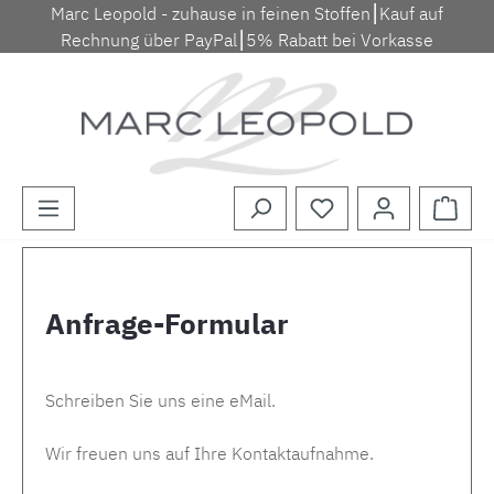
Marc Leopold - zuhause in feinen Stoffen⎮Kauf auf
Zum Hauptinhalt springen
Rechnung über PayPal⎮5% Rabatt bei Vorkasse
Waren
Anfrage-Formular
Schreiben Sie uns eine eMail.
Wir freuen uns auf Ihre Kontaktaufnahme.