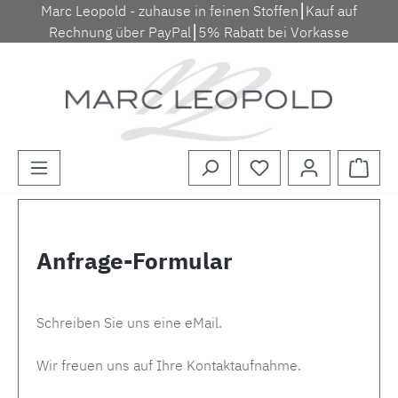
Marc Leopold - zuhause in feinen Stoffen⎮Kauf auf
Zum Hauptinhalt springen
Rechnung über PayPal⎮5% Rabatt bei Vorkasse
Waren
Anfrage-Formular
Schreiben Sie uns eine eMail.
Wir freuen uns auf Ihre Kontaktaufnahme.