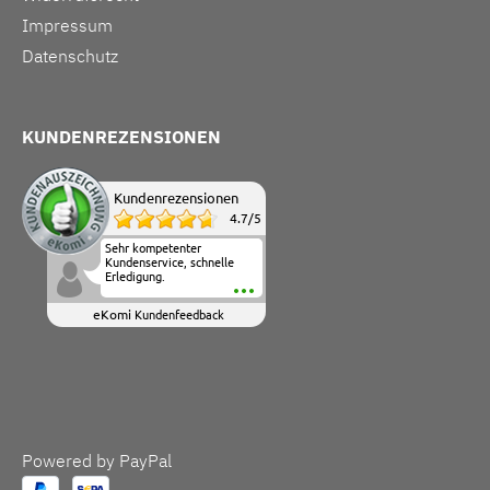
Impressum
Datenschutz
KUNDENREZENSIONEN
Kundenrezensionen
4.7
/
5
Sehr kompetenter
Kundenservice, schnelle
Erledigung.
eKomi
Kundenfeedback
Powered by PayPal