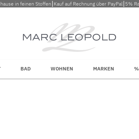
uhause in feinen Stoffen⎮Kauf auf Rechnung über PayPal⎮5% Ra
T
BAD
WOHNEN
MARKEN
%