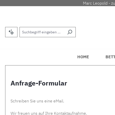
Marc Leopold - z
m Hauptinhalt springen
Zur Suche springen
Zur Hauptnavigation springen
HOME
BET
Anfrage-Formular
Schreiben Sie uns eine eMail.
Wir freuen uns auf Ihre Kontaktaufnahme.