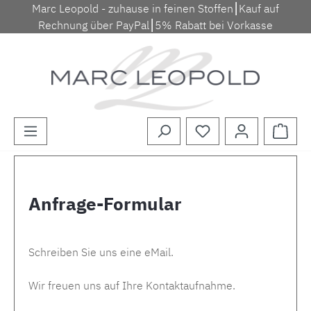
Marc Leopold - zuhause in feinen Stoffen⎮Kauf auf
Zum Hauptinhalt springen
Rechnung über PayPal⎮5% Rabatt bei Vorkasse
Waren
Anfrage-Formular
Schreiben Sie uns eine eMail.
Wir freuen uns auf Ihre Kontaktaufnahme.