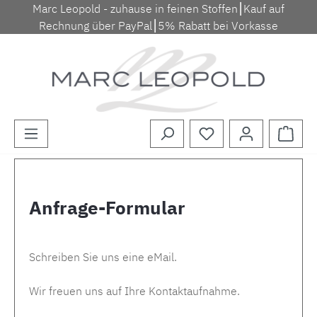
Marc Leopold - zuhause in feinen Stoffen⎮Kauf auf
Zum Hauptinhalt springen
Rechnung über PayPal⎮5% Rabatt bei Vorkasse
Waren
Anfrage-Formular
Schreiben Sie uns eine eMail.
Wir freuen uns auf Ihre Kontaktaufnahme.