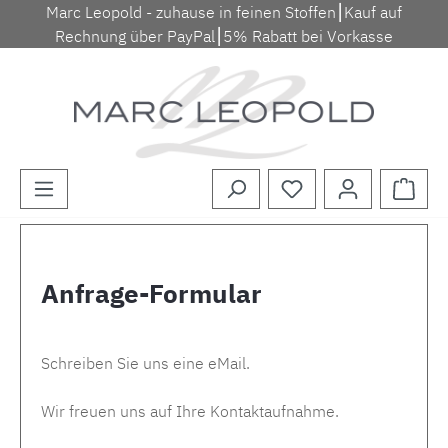
Marc Leopold - zuhause in feinen Stoffen⎮Kauf auf
Zum Hauptinhalt springen
Rechnung über PayPal⎮5% Rabatt bei Vorkasse
Waren
Anfrage-Formular
Schreiben Sie uns eine eMail.
Wir freuen uns auf Ihre Kontaktaufnahme.