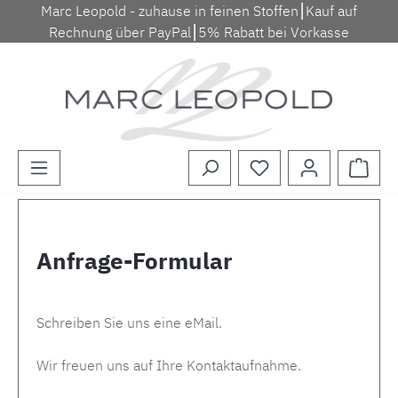
Marc Leopold - zuhause in feinen Stoffen⎮Kauf auf
Zum Hauptinhalt springen
Rechnung über PayPal⎮5% Rabatt bei Vorkasse
Waren
Anfrage-Formular
Schreiben Sie uns eine eMail.
Wir freuen uns auf Ihre Kontaktaufnahme.