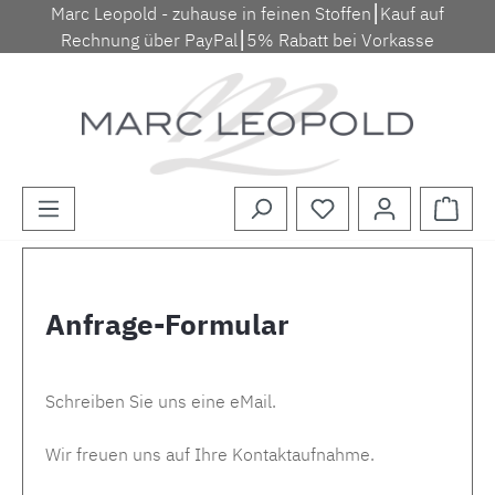
Marc Leopold - zuhause in feinen Stoffen⎮Kauf auf
Zum Hauptinhalt springen
Rechnung über PayPal⎮5% Rabatt bei Vorkasse
Waren
Anfrage-Formular
Schreiben Sie uns eine eMail.
Wir freuen uns auf Ihre Kontaktaufnahme.