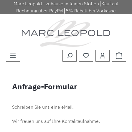
Marc Leopold - zuhause in feinen Stoffen⎮Kauf auf
Zum Hauptinhalt springen
Rechnung über PayPal⎮5% Rabatt bei Vorkasse
Waren
Anfrage-Formular
Schreiben Sie uns eine eMail.
Wir freuen uns auf Ihre Kontaktaufnahme.