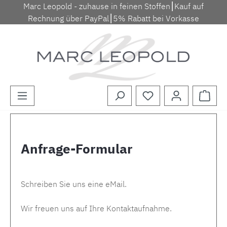
Marc Leopold - zuhause in feinen Stoffen⎮Kauf auf
Zum Hauptinhalt springen
Rechnung über PayPal⎮5% Rabatt bei Vorkasse
Waren
Anfrage-Formular
Schreiben Sie uns eine eMail.
Wir freuen uns auf Ihre Kontaktaufnahme.