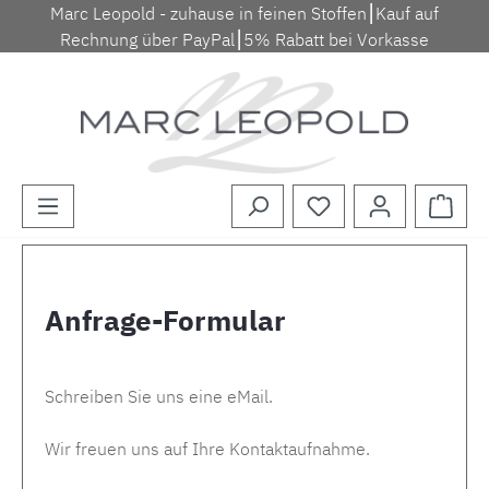
Marc Leopold - zuhause in feinen Stoffen⎮Kauf auf
Zum Hauptinhalt springen
Rechnung über PayPal⎮5% Rabatt bei Vorkasse
Waren
Anfrage-Formular
Schreiben Sie uns eine eMail.
Wir freuen uns auf Ihre Kontaktaufnahme.