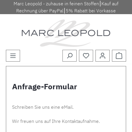
Marc Leopold - zuhause in feinen Stoffen⎮Kauf auf
Zum Hauptinhalt springen
Rechnung über PayPal⎮5% Rabatt bei Vorkasse
Waren
Anfrage-Formular
Schreiben Sie uns eine eMail.
Wir freuen uns auf Ihre Kontaktaufnahme.