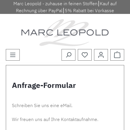
Marc Leopold - zuhause in feinen Stoffen⎮Kauf auf
Zum Hauptinhalt springen
Rechnung über PayPal⎮5% Rabatt bei Vorkasse
Waren
Anfrage-Formular
Schreiben Sie uns eine eMail.
Wir freuen uns auf Ihre Kontaktaufnahme.