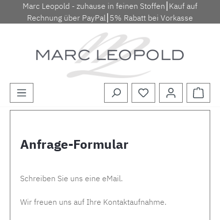
Marc Leopold - zuhause in feinen Stoffen⎮Kauf auf
Zum Hauptinhalt springen
Rechnung über PayPal⎮5% Rabatt bei Vorkasse
Waren
Anfrage-Formular
Schreiben Sie uns eine eMail.
Wir freuen uns auf Ihre Kontaktaufnahme.