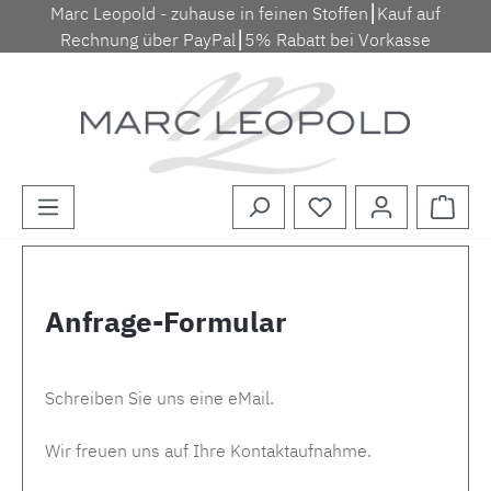
Marc Leopold - zuhause in feinen Stoffen⎮Kauf auf
Zum Hauptinhalt springen
Rechnung über PayPal⎮5% Rabatt bei Vorkasse
Waren
Anfrage-Formular
Schreiben Sie uns eine eMail.
Wir freuen uns auf Ihre Kontaktaufnahme.