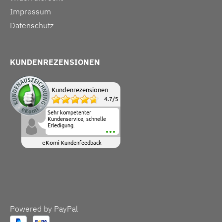
Impressum
Datenschutz
KUNDENREZENSIONEN
Kundenrezensionen
4.7
/
5
Sehr kompetenter
Kundenservice, schnelle
Erledigung.
eKomi
Kundenfeedback
Powered by PayPal