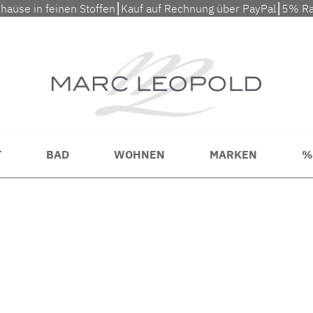
uhause in feinen Stoffen⎮Kauf auf Rechnung über PayPal⎮5% Ra
T
BAD
WOHNEN
MARKEN
%