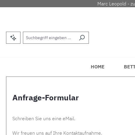
Marc Leopold - z
m Hauptinhalt springen
Zur Suche springen
Zur Hauptnavigation springen
HOME
BET
Anfrage-Formular
Schreiben Sie uns eine eMail.
Wir freuen uns auf Ihre Kontaktaufnahme.